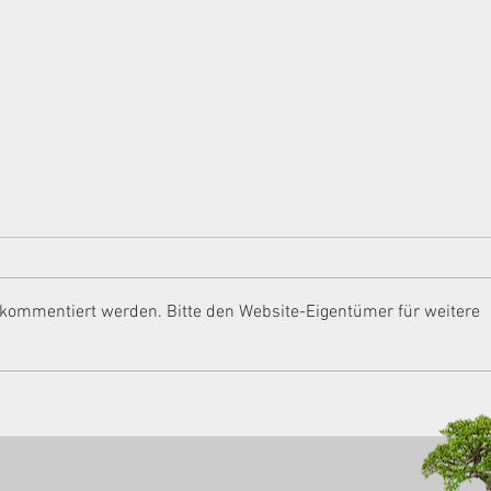
AKTUELLES
AKTU
September/Oktober 2021
202
Überprüfung der Corona-
Inves
Kurzarbeitsbeihilfen Corona-
Zuwen
 kommentiert werden. Bitte den Website-Eigentümer für weitere
Investitionsprämie 3-Monats-Frist
Jubi
Abzugsfähige Spenden im Jahr
Schad
2021 Empfängerbenennung...
FKZ 
Versa