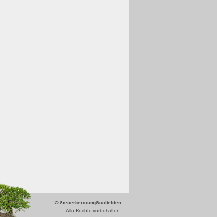
ELLES Juli/August
1
titionsprämien-News
dungen anlässlich eines
läums
ensminderungspflicht beim
USt-Regeln beim
ndhandel NEU Alle...
© SteuerberatungSaalfelden
Alle Rechte vorbehalten.