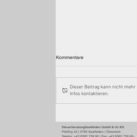
AKTUELLES
Kommentare
November/Dezember 2021
Checkliste & Steuerspartipps
zum Jahresende 2021 Spezielle
Dieser Beitrag kann nicht mehr
Steuerspartipps für Einnahmen-
Infos kontaktieren.
Ausgaben-Rechner
Sozialversicherungstipps Alle...
SteuerberatungSaalfelden GmbH & Co KG
Pfaffing 43 | 5760 Saalfelden | Österreich
Telefon: +43 6582 759 90 | Fax: +43 6582 759
90-