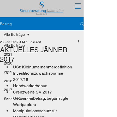
Beitrag
Alle Beiträge
23. Jan. 2017
1 Min. Lesezeit
Alle Beiträge
AKTUELLES JÄNNER
2021
2017
2020
USt: Kleinunternehmerdefinition
2019
Investitionszuwachsprämie 
2017/18
2018
Handwerkerbonus
2017
Grenzwerte SV 2017
Gewinnfreibetrag: begünstigte 
Sonder-Klienteninfo
Wertpapiere
Manipulationsschutz für 